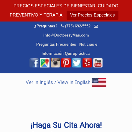
PRECIOS ESPECIALES DE BIENESTAR, CUIDADO
PREVENTIVO Y TERAPIA
Ver Precios Especiales
¿Preguntas?
(773) 692-5552
info@DoctoresyMas.com
Preguntas Frecuentes
Noticias e
Información Quiropráctica
Ver in Inglés / View in English
¡Haga Su Cita Ahora!