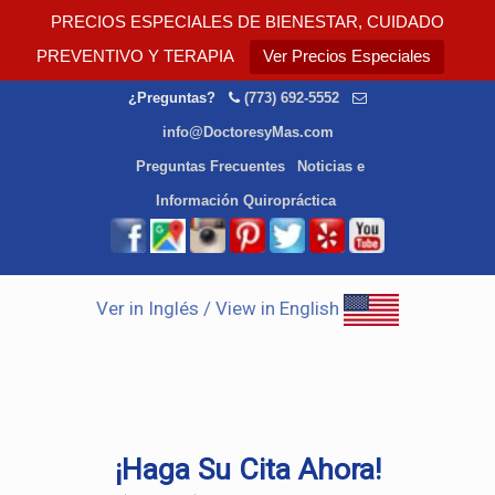
PRECIOS ESPECIALES DE BIENESTAR, CUIDADO
PREVENTIVO Y TERAPIA
Ver Precios Especiales
¿Preguntas?
(773) 692-5552
info@DoctoresyMas.com
Preguntas Frecuentes
Noticias e
Información Quiropráctica
Ver in Inglés / View in English
¡Haga Su Cita Ahora!