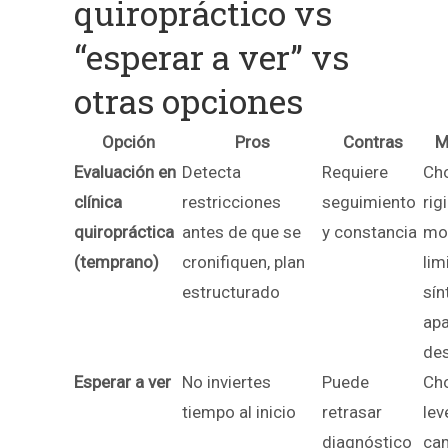
quiropráctico vs
“esperar a ver” vs
otras opciones
Opción
Pros
Contras
M
Evaluación en
Detecta
Requiere
Ch
clínica
restricciones
seguimiento
rig
quiropráctica
antes de que se
y constancia
mov
(temprano)
cronifiquen, plan
lim
estructurado
sí
ap
de
Esperar a ver
No inviertes
Puede
Ch
tiempo al inicio
retrasar
lev
diagnóstico
ca