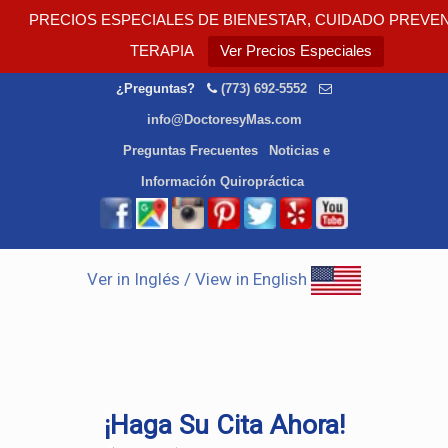
PRECIOS ESPECIALES DE BIENESTAR, CUIDADO PREVEN
TERAPIA
Ver Precios Especiales
¿Preguntas?
(773) 692-5552
info@DoctoresyMas.com
Preguntas Frecuentes
Noticias e
Información Quiropráctica
Ver in Inglés / View in English
¡Haga Su Cita Ahora!