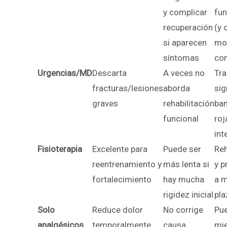
y complicar
fun
recuperación
(y 
si aparecen
mo
síntomas
con
Urgencias/MD
Descarta
A veces no
Tr
fracturas/lesiones
aborda
sig
graves
rehabilitación
ba
funcional
roj
int
Fisioterapia
Excelente para
Puede ser
Reh
reentrenamiento y
más lenta si
y p
fortalecimiento
hay mucha
a 
rigidez inicial
pla
Solo
Reduce dolor
No corrige
Pue
analgésicos
temporalmente
causa
mi