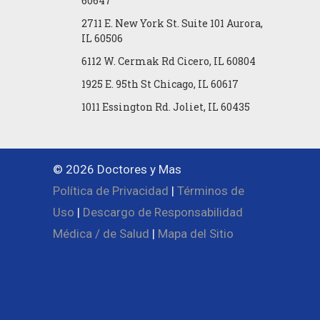
60647
2711 E. New York St. Suite 101 Aurora,
IL 60506
6112 W. Cermak Rd Cicero, IL 60804
1925 E. 95th St Chicago, IL 60617
1011 Essington Rd. Joliet, IL 60435
© 2026 Doctores y Mas
Política de Privacidad
|
Términos de
Uso
|
Descargo de Responsabilidad
Médica / de Salud
|
Mapa del Sitio