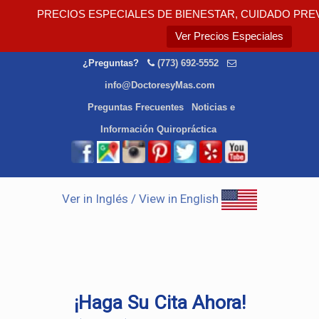
PRECIOS ESPECIALES DE BIENESTAR, CUIDADO PRE
Ver Precios Especiales
¿Preguntas?
(773) 692-5552
info@DoctoresyMas.com
Preguntas Frecuentes
Noticias e
Información Quiropráctica
Ver in Inglés / View in English
¡Haga Su Cita Ahora!