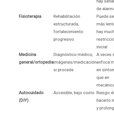
hay seña
de alarm
Fisioterapia
Rehabilitación
Puede se
estructurada,
más lenta
fortalecimiento
hay muc
progresivo
restricci
inicial
Medicina
Diagnóstico médico,
A veces 
general/ortopedia
imágenes/medicación
enfoca 
si procede
en sínto
que en
mecánic
Autocuidado
Accesible, bajo costo
Riesgo d
(DIY)
hacerlo 
y prolon