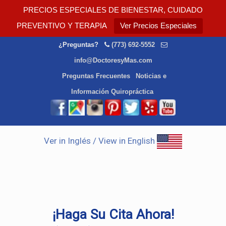
PRECIOS ESPECIALES DE BIENESTAR, CUIDADO
PREVENTIVO Y TERAPIA
Ver Precios Especiales
¿Preguntas?
(773) 692-5552
info@DoctoresyMas.com
Preguntas Frecuentes
Noticias e
Información Quiropráctica
Ver in Inglés / View in English
¡Haga Su Cita Ahora!