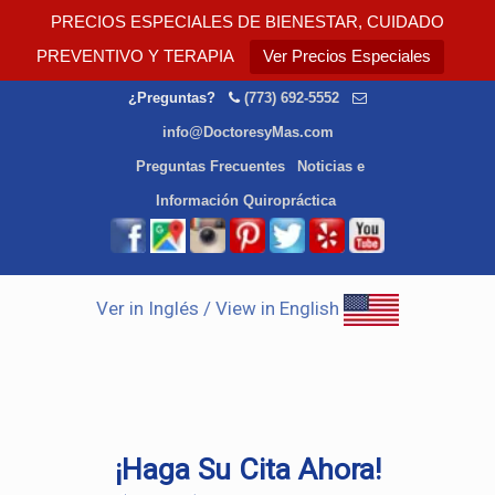
PRECIOS ESPECIALES DE BIENESTAR, CUIDADO
PREVENTIVO Y TERAPIA
Ver Precios Especiales
¿Preguntas?
(773) 692-5552
info@DoctoresyMas.com
Preguntas Frecuentes
Noticias e
Información Quiropráctica
Ver in Inglés / View in English
¡Haga Su Cita Ahora!