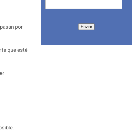
 pasan por
Enviar
nte que esté
er
sible.