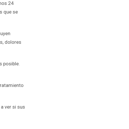
nos 24
s que se
luyen
s, dolores
s posible.
 tratamiento
a ver si sus