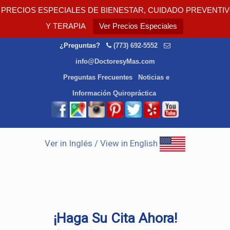
PRECIOS ESPECIALES DE BIENESTAR, CUIDADO PREVENTI
Y TERAPIA
Ver Precios Especiales
¿Preguntas?
(773) 692-5552
info@DoctoresyMas.com
Preguntas Frecuentes
Noticias e
Información Quiropráctica
Ver in Inglés / View in English
¡Haga Su Cita Ahora!