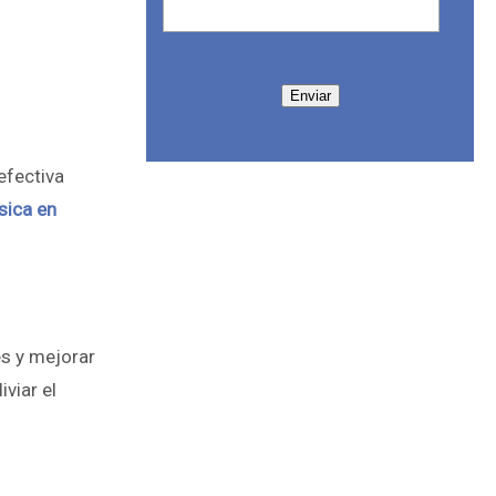
Enviar
efectiva
ísica en
es y mejorar
iviar el