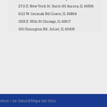
2711 E. New York St. Suite 101 Aurora, IL 60506
6112 W. Cermak Rd Cicero, IL 60804
1925 E. 95th St Chicago, IL 60617
1011 Essington Rd. Joliet, IL 60435
dica / de Salud
|
Mapa del Sitio