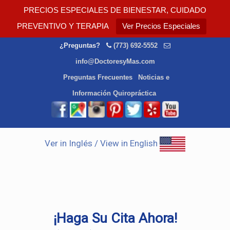
PRECIOS ESPECIALES DE BIENESTAR, CUIDADO
PREVENTIVO Y TERAPIA
Ver Precios Especiales
¿Preguntas?
(773) 692-5552
info@DoctoresyMas.com
Preguntas Frecuentes
Noticias e
Información Quiropráctica
Ver in Inglés / View in English
¡Haga Su Cita Ahora!