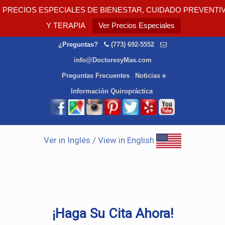
PRECIOS ESPECIALES DE BIENESTAR, CUIDADO PREVENTI
Y TERAPIA
Ver Precios Especiales
¿Preguntas?
(773) 692-5552
info@DoctoresyMas.com
Preguntas Frecuentes
Noticias e
Información Quiropráctica
Ver in Inglés / View in English
¡Haga Su Cita Ahora!