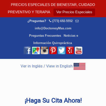
PRECIOS ESPECIALES DE BIENESTAR, CUIDADO
PREVENTIVO Y TERAPIA
Ver Precios Especiales
¿Preguntas?
(773) 692-5552
info@DoctoresyMas.com
Preguntas Frecuentes
Noticias e
Información Quiropráctica
Ver in Inglés / View in English
¡Haga Su Cita Ahora!