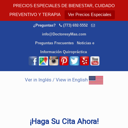
PRECIOS ESPECIALES DE BIENESTAR, CUIDADO
PREVENTIVO Y TERAPIA
Ver Precios Especiales
¿Preguntas?
(773) 692-5552
info@DoctoresyMas.com
Preguntas Frecuentes
Noticias e
Información Quiropráctica
Ver in Inglés / View in English
¡Haga Su Cita Ahora!