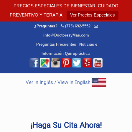
PRECIOS ESPECIALES DE BIENESTAR, CUIDADO
PREVENTIVO Y TERAPIA
Ver Precios Especiales
¿Preguntas?
(773) 692-5552
info@DoctoresyMas.com
Preguntas Frecuentes
Noticias e
Información Quiropráctica
Ver in Inglés / View in English
¡Haga Su Cita Ahora!