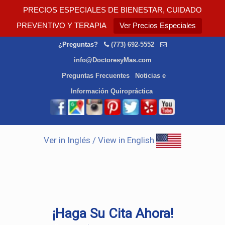
PRECIOS ESPECIALES DE BIENESTAR, CUIDADO
PREVENTIVO Y TERAPIA
Ver Precios Especiales
¿Preguntas?
(773) 692-5552
info@DoctoresyMas.com
Preguntas Frecuentes
Noticias e
Información Quiropráctica
Ver in Inglés / View in English
¡Haga Su Cita Ahora!