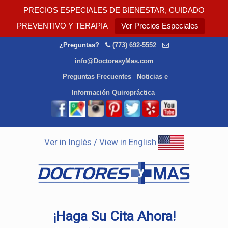
PRECIOS ESPECIALES DE BIENESTAR, CUIDADO
PREVENTIVO Y TERAPIA
Ver Precios Especiales
¿Preguntas?
(773) 692-5552
info@DoctoresyMas.com
Preguntas Frecuentes
Noticias e
Información Quiropráctica
Ver in Inglés / View in English
¡Haga Su Cita Ahora!