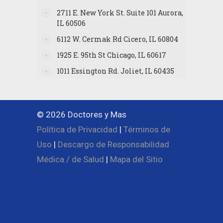
2711 E. New York St. Suite 101 Aurora,
IL 60506
6112 W. Cermak Rd Cicero, IL 60804
1925 E. 95th St Chicago, IL 60617
1011 Essington Rd. Joliet, IL 60435
© 2026 Doctores y Mas
Política de Privacidad
|
Términos de
Uso
|
Descargo de Responsabilidad
Médica / de Salud
|
Mapa del Sitio